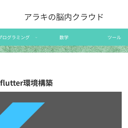
アラキの脳内クラウド
プログラミング
数学
ツール
のflutter環境構築