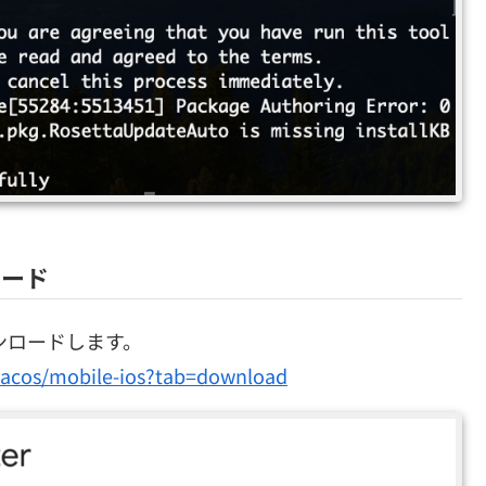
ロード
ウンロードします。
l/macos/mobile-ios?tab=download