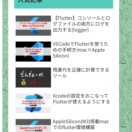
【Flutter】コンソールとロ
グファイルの両方にログを
出力する[logger]
VSCodeでFlutterを使うた
めの手続き(mac×Apple
Silicon)
残業代を正確に計算できる
ツール
Xcodeの設定をおこなって
Flutterが使えるようにする
AppleSilicon(M3)搭載mac
でのflutter環境構築